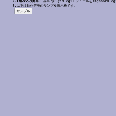
7.
(組み込み簡単)
 基本的にはim.cgiモジュールをimgboard