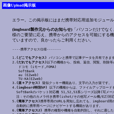
画像Upload掲示板
エラー。この掲示板にはまだ携帯対応用追加モジュール
(imgboard製作元からのお知らせ)
「パソコンだけでなく
様のご要望に応え、携帯からのアクセスを可能にする機
ていますので、良かったらご利用ください。
----携帯アクセス仕様-------

1.
(どこでもアクセス)
 パソコンと携帯で記事データを共有できます
2.
(だれでもアクセス)
以下の機種から、投稿、返信、閲覧、削除等が
   ドコモ (iモード,FOMA)

   SoftBank

   au (EZweb)

   TU-KA(EZweb)

3.
(楽々アクセス)
 疑似クッキー機能あり。文字の入力が楽です。

4.
(imgboard特別SP)
 以下の機種からは、ファイルアップロードも
  SoftBankのパケット対応機 51,52,53系シリーズ以降(写メール
  注：その他のカメラ付き携帯(ishot/その他写メール機/EZ)対
5.
(簡単アクセス)
携帯専用のURLを周知し忘れても、imgboard用
  自動的に携帯用ページにナビゲートする機能があります。

6.
(簡単アクセス2)
 携帯の種類や機種を自動判別し、それに適した