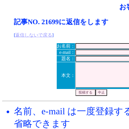
お
記事NO. 21699に返信をします
[
返信しないで戻る
]
お名前：
e-mail：
題名：
本文：
名前、e-mail は一度登
省略できます