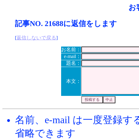
お
記事NO. 21688に返信をします
[
返信しないで戻る
]
お名前：
e-mail：
題名：
本文：
名前、e-mail は一度登
省略できます