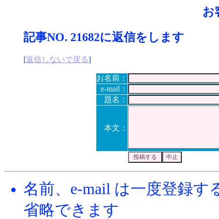
お
記事NO. 21682に返信をします
[
返信しないで戻る
]
お名前：
e-mail：
題名：
本文：
名前、e-mail は一度登
省略できます